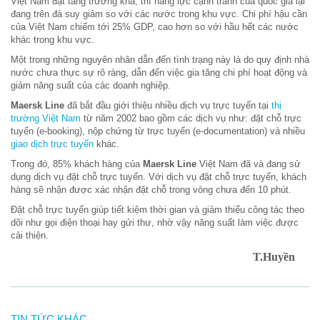
Việt Nam đạt tăng trưởng khá, thì năng lực cạnh tranh của quốc gia lại
đang trên đà suy giảm so với các nước trong khu vực. Chi phí hậu cần
của Việt Nam chiếm tới 25% GDP, cao hơn so với hầu hết các nước
khác trong khu vực.
Một trong những nguyên nhân dẫn đến tình trạng này là do quy định nhà
nước chưa thực sự rõ ràng, dẫn đến việc gia tăng chi phí hoạt động và
giảm năng suất của các doanh nghiệp.
Maersk Line
đã bắt đầu giới thiệu nhiều dịch vụ trực tuyến tại
thị
trường Việt Nam
từ năm 2002 bao gồm các dịch vụ như: đặt chỗ trực
tuyến (e-booking), nộp chứng từ trực tuyến (e-documentation) và nhiều
giao dịch trực tuyến
khác.
Trong đó, 85% khách hàng của
Maersk Line
Việt Nam đã và đang sử
dụng dịch vụ đặt chỗ trực tuyến. Với dịch vụ đặt chỗ trực tuyến, khách
hàng sẽ nhận được xác nhận đặt chỗ trong vòng chưa đến 10 phút.
Đặt chỗ trực tuyến giúp tiết kiệm thời gian và giảm thiểu công tác theo
dõi như gọi điện thoại hay gửi thư, nhờ vậy năng suất làm việc được
cải thiện.
T.Huyền
TIN TỨC KHÁC