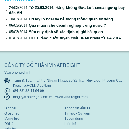
24/03/2014
Từ 25.03.2014, Hàng không Đức Lufthansa ngưng bay
đến VN
10/03/2014
DN Mỹ lo ngại về hệ thống thông quan tự động
06/03/2014
Quá muộn cho doanh nghiệp trong nước ?
05/03/2014
Sửa quy định về xác định trị giá hải quan
01/03/2014
OOCL tăng cước tuyến châu Á-Australia từ 1/4/2014
CÔNG TY CỔ PHẦN VINAFREIGHT
Văn phòng chính:
Tầng 8, Tòa nhà Phú Nhuận Plaza, số 82 Trần Huy Liệu, Phường Cầu
Kiệu, Tp.HCM, Việt Nam
(84-28) 38 44 64 09
mngt@vinafreight.com.vn | www.vinafreight.com
Dịch vụ
Thông tin đầu tư
Giới thiệu
Tin tức - Sự kiện
Mạng lưới
Tuyển dụng
Đối tác
Liên hệ