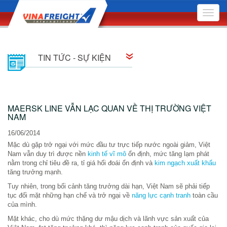
Toggle
naviga
TIN TỨC - SỰ KIỆN
Tin tức
MAERSK LINE VẪN LẠC QUAN VỀ THỊ TRƯỜNG VIỆT
Sự kiện
NAM
16/06/2014
Mặc dù gặp trở ngại với mức đầu tư trực tiếp nước ngoài giảm, Việt
Nam vẫn duy trì được nền
kinh tế vĩ mô
ổn định, mức tăng lạm phát
nằm trong chỉ tiêu đề ra, tỉ giá hối đoái ổn định và
kim ngạch xuất khẩu
tăng trưởng mạnh.
Tuy nhiên, trong bối cảnh tăng trưởng dài hạn, Việt Nam sẽ phải tiếp
tục đối mặt những hạn chế và trở ngại về
năng lực cạnh tranh
toàn cầu
của mình.
Mặt khác, cho dù mức thặng dư mậu dịch và lãnh vực sản xuất của