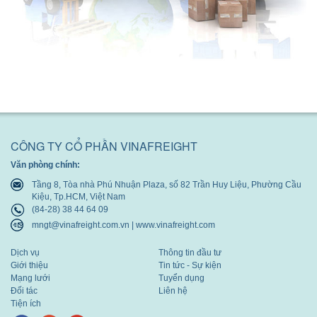
CÔNG TY CỔ PHẦN VINAFREIGHT
Văn phòng chính:
Tầng 8, Tòa nhà Phú Nhuận Plaza, số 82 Trần Huy Liệu, Phường Cầu
Kiệu, Tp.HCM, Việt Nam
(84-28) 38 44 64 09
mngt@vinafreight.com.vn | www.vinafreight.com
Dịch vụ
Thông tin đầu tư
Giới thiệu
Tin tức - Sự kiện
Mạng lưới
Tuyển dụng
Đối tác
Liên hệ
Tiện ích