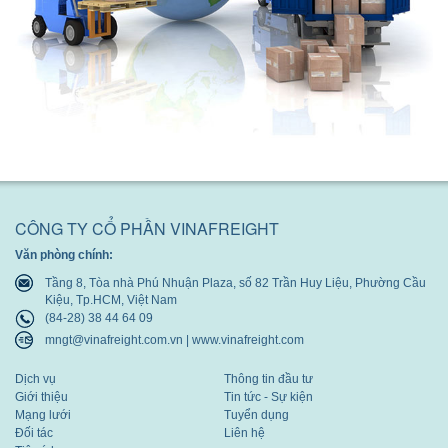
CÔNG TY CỔ PHẦN VINAFREIGHT
Văn phòng chính:
Tầng 8, Tòa nhà Phú Nhuận Plaza, số 82 Trần Huy Liệu, Phường Cầu
Kiệu, Tp.HCM, Việt Nam
(84-28) 38 44 64 09
mngt@vinafreight.com.vn | www.vinafreight.com
Dịch vụ
Thông tin đầu tư
Giới thiệu
Tin tức - Sự kiện
Mạng lưới
Tuyển dụng
Đối tác
Liên hệ