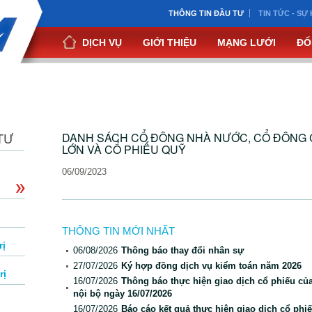
THÔNG TIN ĐẦU TƯ
TIN TỨC - SỰ 
DỊCH VỤ
GIỚI THIỆU
MẠNG LƯỚI
ĐỐ
TƯ
DANH SÁCH CỔ ĐÔNG NHÀ NƯỚC, CỔ ĐÔNG 
LỚN VÀ CỔ PHIẾU QUỸ
06/09/2023
THÔNG TIN MỚI NHẤT
rị
06/08/2026
Thông báo thay đổi nhân sự
27/07/2026
Ký hợp đồng dịch vụ kiểm toán năm 2026
rị
16/07/2026
Thông báo thực hiện giao dịch cổ phiếu củ
nội bộ ngày 16/07/2026
16/07/2026
Báo cáo kết quả thực hiện giao dịch cổ phi