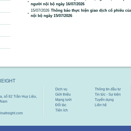
người nội bộ ngày 16/07/2026
15/07/2026
Thông báo thực hiện giao dịch cổ phiếu củ
nội bộ ngày 15/07/2026
REIGHT
Dịch vụ
Thông tin đầu tư
Giới thiệu
Tin tức - Sự kiện
, số 82 Trần Huy Liệu,
Mạng lưới
Tuyển dụng
t Nam
Đối tác
Liên hệ
Tiện ích
inafreight.com