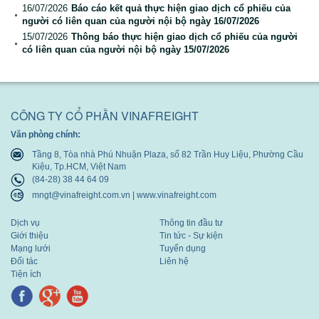
16/07/2026
Báo cáo kết quả thực hiện giao dịch cổ phiếu của
Báo cáo tài chính
người có liên quan của người nội bộ ngày 16/07/2026
15/07/2026
Thông báo thực hiện giao dịch cổ phiếu của người
Báo cáo thường niên
có liên quan của người nội bộ ngày 15/07/2026
CÔNG TY CỔ PHẦN VINAFREIGHT
Văn phòng chính:
Tầng 8, Tòa nhà Phú Nhuận Plaza, số 82 Trần Huy Liệu, Phường Cầu
Kiệu, Tp.HCM, Việt Nam
(84-28) 38 44 64 09
mngt@vinafreight.com.vn | www.vinafreight.com
Dịch vụ
Thông tin đầu tư
Giới thiệu
Tin tức - Sự kiện
Mạng lưới
Tuyển dụng
Đối tác
Liên hệ
Tiện ích