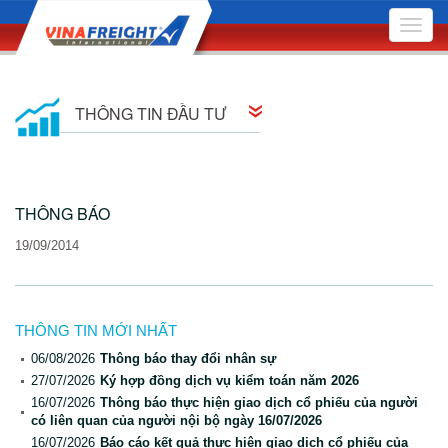
Toggle
naviga
THÔNG TIN ĐẦU TƯ
Thông tin cổ đông
THÔNG BÁO
Quan hệ cổ đông
19/09/2014
Nghị quyết Hội đồng Quản trị
Quyết định Hội đồng Quản trị
THÔNG TIN MỚI NHẤT
Đại hội Đồng Cổ đông
06/08/2026
Thông báo thay đổi nhân sự
27/07/2026
Ký hợp đồng dịch vụ kiểm toán năm 2026
Báo cáo quản trị công ty
16/07/2026
Thông báo thực hiện giao dịch cổ phiếu của người
có liên quan của người nội bộ ngày 16/07/2026
Bản cáo bạch
16/07/2026
Báo cáo kết quả thực hiện giao dịch cổ phiếu của