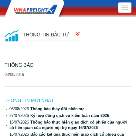
Toggle
naviga
THÔNG TIN ĐẦU TƯ
Thông tin cổ đông
THÔNG BÁO
Quan hệ cổ đông
03/08/2016
Nghị quyết Hội đồng Quản trị
Quyết định Hội đồng Quản trị
THÔNG TIN MỚI NHẤT
Đại hội Đồng Cổ đông
06/08/2026
Thông báo thay đổi nhân sự
27/07/2026
Ký hợp đồng dịch vụ kiểm toán năm 2026
Báo cáo quản trị công ty
16/07/2026
Thông báo thực hiện giao dịch cổ phiếu của người
có liên quan của người nội bộ ngày 16/07/2026
Bản cáo bạch
16/07/2026
Báo cáo kết quả thực hiện giao dịch cổ phiếu của