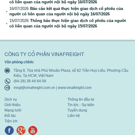
có liên quan của người nội bộ ngày 16/07/2026
Báo cáo tài chính
16/07/2026
Báo cáo kết quả thực hiện giao dịch cổ phiếu của
người có liên quan của người nội bộ ngày 16/07/2026
Báo cáo thường niên
15/07/2026
Thông báo thực hiện giao dịch cổ phiếu của người
có liên quan của người nội bộ ngày 15/07/2026
CÔNG TY CỔ PHẦN VINAFREIGHT
Văn phòng chính:
Tầng 8, Tòa nhà Phú Nhuận Plaza, số 82 Trần Huy Liệu, Phường Cầu
Kiệu, Tp.HCM, Việt Nam
(84-28) 38 44 64 09
mngt@vinafreight.com.vn | www.vinafreight.com
Dịch vụ
Thông tin đầu tư
Giới thiệu
Tin tức - Sự kiện
Mạng lưới
Tuyển dụng
Đối tác
Liên hệ
Tiện ích