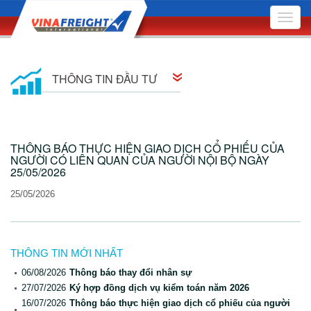
Toggle
naviga
THÔNG TIN ĐẦU TƯ
Thông tin cổ đông
THÔNG BÁO THỰC HIỆN GIAO DỊCH CỔ PHIẾU CỦA
Quan hệ cổ đông
NGƯỜI CÓ LIÊN QUAN CỦA NGƯỜI NỘI BỘ NGÀY
25/05/2026
Nghị quyết Hội đồng Quản trị
25/05/2026
Quyết định Hội đồng Quản trị
Đại hội Đồng Cổ đông
THÔNG TIN MỚI NHẤT
Báo cáo quản trị công ty
06/08/2026
Thông báo thay đổi nhân sự
27/07/2026
Ký hợp đồng dịch vụ kiểm toán năm 2026
Bản cáo bạch
16/07/2026
Thông báo thực hiện giao dịch cổ phiếu của người