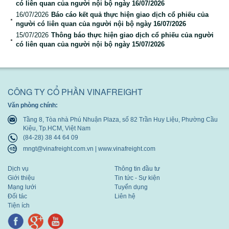
có liên quan của người nội bộ ngày 16/07/2026
Báo cáo tài chính
16/07/2026
Báo cáo kết quả thực hiện giao dịch cổ phiếu của
người có liên quan của người nội bộ ngày 16/07/2026
Báo cáo thường niên
15/07/2026
Thông báo thực hiện giao dịch cổ phiếu của người
có liên quan của người nội bộ ngày 15/07/2026
CÔNG TY CỔ PHẦN VINAFREIGHT
Văn phòng chính:
Tầng 8, Tòa nhà Phú Nhuận Plaza, số 82 Trần Huy Liệu, Phường Cầu
Kiệu, Tp.HCM, Việt Nam
(84-28) 38 44 64 09
mngt@vinafreight.com.vn | www.vinafreight.com
Dịch vụ
Thông tin đầu tư
Giới thiệu
Tin tức - Sự kiện
Mạng lưới
Tuyển dụng
Đối tác
Liên hệ
Tiện ích