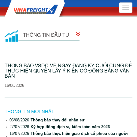
Toggle
naviga
THÔNG TIN ĐẦU TƯ
Thông tin cổ đông
THÔNG BÁO VSDC VỀ NGÀY ĐĂNG KÝ CUỐI CÙNG ĐỂ
Quan hệ cổ đông
THỰC HIỆN QUYỀN LẤY Ý KIẾN CỔ ĐÔNG BẰNG VĂN
BẢN
Nghị quyết Hội đồng Quản trị
16/06/2026
Quyết định Hội đồng Quản trị
Đại hội Đồng Cổ đông
THÔNG TIN MỚI NHẤT
Báo cáo quản trị công ty
06/08/2026
Thông báo thay đổi nhân sự
27/07/2026
Ký hợp đồng dịch vụ kiểm toán năm 2026
Bản cáo bạch
16/07/2026
Thông báo thực hiện giao dịch cổ phiếu của người