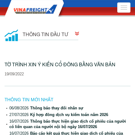
Toggle
naviga
THÔNG TIN ĐẦU TƯ
Thông tin cổ đông
TỜ TRÌNH XIN Ý KIẾN CỔ ĐÔNG BẰNG VĂN BẢN
Quan hệ cổ đông
19/09/2022
Nghị quyết Hội đồng Quản trị
Quyết định Hội đồng Quản trị
THÔNG TIN MỚI NHẤT
Đại hội Đồng Cổ đông
06/08/2026
Thông báo thay đổi nhân sự
27/07/2026
Ký hợp đồng dịch vụ kiểm toán năm 2026
Báo cáo quản trị công ty
16/07/2026
Thông báo thực hiện giao dịch cổ phiếu của người
có liên quan của người nội bộ ngày 16/07/2026
Bản cáo bạch
16/07/2026
Báo cáo kết quả thực hiện giao dịch cổ phiếu của