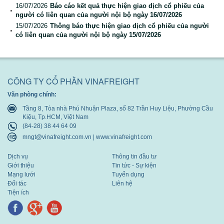
16/07/2026
Báo cáo kết quả thực hiện giao dịch cổ phiếu của
Báo cáo tài chính
người có liên quan của người nội bộ ngày 16/07/2026
15/07/2026
Thông báo thực hiện giao dịch cổ phiếu của người
Báo cáo thường niên
có liên quan của người nội bộ ngày 15/07/2026
CÔNG TY CỔ PHẦN VINAFREIGHT
Văn phòng chính:
Tầng 8, Tòa nhà Phú Nhuận Plaza, số 82 Trần Huy Liệu, Phường Cầu
Kiệu, Tp.HCM, Việt Nam
(84-28) 38 44 64 09
mngt@vinafreight.com.vn | www.vinafreight.com
Dịch vụ
Thông tin đầu tư
Giới thiệu
Tin tức - Sự kiện
Mạng lưới
Tuyển dụng
Đối tác
Liên hệ
Tiện ích