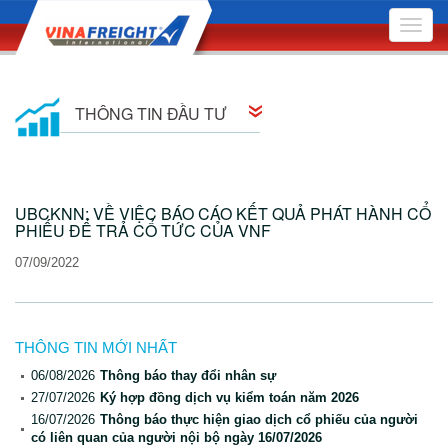
Toggle
naviga
THÔNG TIN ĐẦU TƯ
Thông tin cổ đông
UBCKNN: VỀ VIỆC BÁO CÁO KẾT QUẢ PHÁT HÀNH CỔ
Quan hệ cổ đông
PHIẾU ĐỂ TRẢ CỔ TỨC CỦA VNF
07/09/2022
Nghị quyết Hội đồng Quản trị
Quyết định Hội đồng Quản trị
THÔNG TIN MỚI NHẤT
Đại hội Đồng Cổ đông
06/08/2026
Thông báo thay đổi nhân sự
Báo cáo quản trị công ty
27/07/2026
Ký hợp đồng dịch vụ kiểm toán năm 2026
16/07/2026
Thông báo thực hiện giao dịch cổ phiếu của người
Bản cáo bạch
có liên quan của người nội bộ ngày 16/07/2026