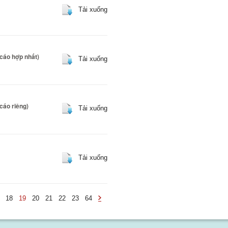
Tải xuống
 cáo hợp nhất)
Tải xuống
cáo riêng)
Tải xuống
Tải xuống
18
19
20
21
22
23
64
-
undefined