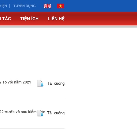
KIỆN
TUYỂN DỤNG
I TÁC
TIỆN ÍCH
LIÊN HỆ
22 so với năm 2021
Tải xuống
022 trước và sau kiểm toán
Tải xuống