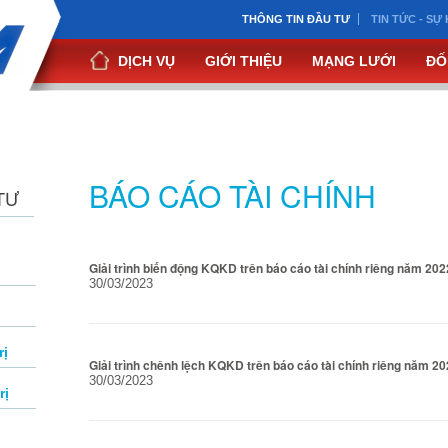
THÔNG TIN ĐẦU TƯ
TIN TỨC - SỰ 
DỊCH VỤ
GIỚI THIỆU
MẠNG LƯỚI
ĐỐ
BÁO CÁO TÀI CHÍNH
TƯ
Giải trình biến động KQKD trên báo cáo tài chính riêng năm 20
30/03/2023
rị
Giải trình chênh lệch KQKD trên báo cáo tài chính riêng năm 2
30/03/2023
rị