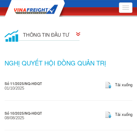
Toggle
naviga
THÔNG TIN ĐẦU TƯ
Thông tin cổ đông
NGHỊ QUYẾT HỘI ĐỒNG QUẢN TRỊ
Quan hệ cổ đông
Nghị quyết Hội đồng Quản trị
Số 11/2025/NQ-HĐQT
Tải xuống
01/10/2025
Quyết định Hội đồng Quản trị
Đại hội Đồng Cổ đông
Số 10/2025/NQ-HĐQT
Tải xuống
08/08/2025
Báo cáo quản trị công ty
Bản cáo bạch