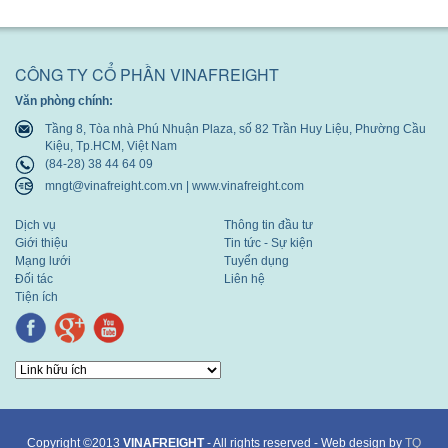
-
-
undefined
undef
CÔNG TY CỔ PHẦN VINAFREIGHT
Văn phòng chính:
Tầng 8, Tòa nhà Phú Nhuận Plaza, số 82 Trần Huy Liệu, Phường Cầu
Kiệu, Tp.HCM, Việt Nam
(84-28) 38 44 64 09
mngt@vinafreight.com.vn | www.vinafreight.com
Dịch vụ
Thông tin đầu tư
Giới thiệu
Tin tức - Sự kiện
Mạng lưới
Tuyển dụng
Đối tác
Liên hệ
Tiện ích
Copyright ©2013
VINAFREIGHT
- All rights reserved - Web design by
TQ