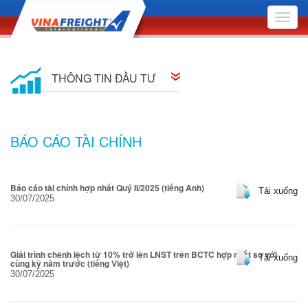
Toggle
naviga
THÔNG TIN ĐẦU TƯ
Thông tin cổ đông
BÁO CÁO TÀI CHÍNH
Quan hệ cổ đông
Nghị quyết Hội đồng Quản trị
Báo cáo tài chính hợp nhất Quý II/2025 (tiếng Anh)
Tải xuống
30/07/2025
Quyết định Hội đồng Quản trị
Đại hội Đồng Cổ đông
Giải trình chênh lệch từ 10% trở lên LNST trên BCTC hợp nhất so với
Tải xuống
cùng kỳ năm trước (tiếng Việt)
Báo cáo quản trị công ty
30/07/2025
Bản cáo bạch