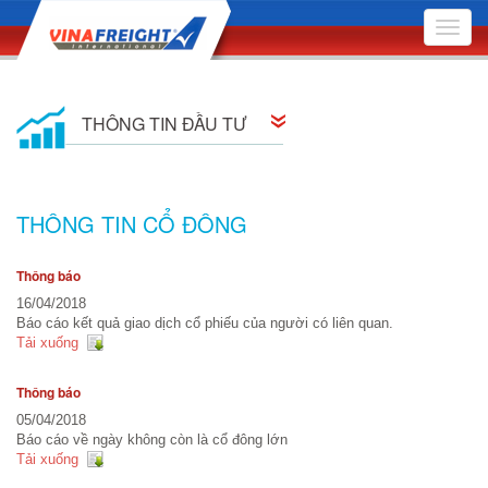
Toggle
naviga
THÔNG TIN ĐẦU TƯ
Thông tin cổ đông
THÔNG TIN CỔ ĐÔNG
Quan hệ cổ đông
Thông báo
Nghị quyết Hội đồng Quản trị
16/04/2018
Báo cáo kết quả giao dịch cổ phiếu của người có liên quan.
Quyết định Hội đồng Quản trị
Tải xuống
Đại hội Đồng Cổ đông
Thông báo
05/04/2018
Báo cáo quản trị công ty
Báo cáo về ngày không còn là cổ đông lớn
Tải xuống
Bản cáo bạch