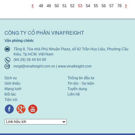
48
49
50
51
52
53
54
55
56
57
78
-
-
undefined
undef
CÔNG TY CỔ PHẦN VINAFREIGHT
Văn phòng chính:
Tầng 8, Tòa nhà Phú Nhuận Plaza, số 82 Trần Huy Liệu, Phường Cầu
Kiệu, Tp.HCM, Việt Nam
(84-28) 38 44 64 09
mngt@vinafreight.com.vn | www.vinafreight.com
Dịch vụ
Thông tin đầu tư
Giới thiệu
Tin tức - Sự kiện
Mạng lưới
Tuyển dụng
Đối tác
Liên hệ
Tiện ích