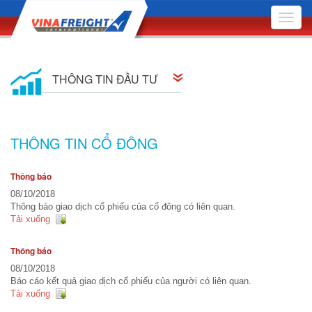
Toggle
naviga
THÔNG TIN ĐẦU TƯ
Thông tin cổ đông
THÔNG TIN CỔ ĐÔNG
Quan hệ cổ đông
Thông báo
Nghị quyết Hội đồng Quản trị
08/10/2018
Thông báo giao dịch cổ phiếu của cổ đông có liên quan.
Quyết định Hội đồng Quản trị
Tải xuống
Đại hội Đồng Cổ đông
Thông báo
08/10/2018
Báo cáo quản trị công ty
Báo cáo kết quả giao dịch cổ phiếu của người có liên quan.
Tải xuống
Bản cáo bạch