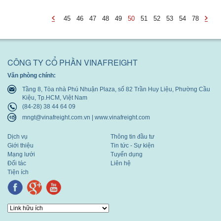
45
46
47
48
49
50
51
52
53
54
78
-
-
undefined
undef
CÔNG TY CỔ PHẦN VINAFREIGHT
Văn phòng chính:
Tầng 8, Tòa nhà Phú Nhuận Plaza, số 82 Trần Huy Liệu, Phường Cầu
Kiệu, Tp.HCM, Việt Nam
(84-28) 38 44 64 09
mngt@vinafreight.com.vn | www.vinafreight.com
Dịch vụ
Thông tin đầu tư
Giới thiệu
Tin tức - Sự kiện
Mạng lưới
Tuyển dụng
Đối tác
Liên hệ
Tiện ích